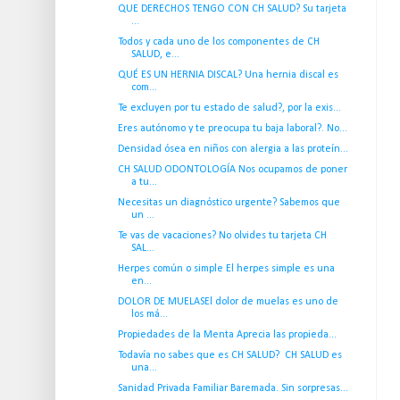
QUE DERECHOS TENGO CON CH SALUD? Su tarjeta
...
Todos y cada uno de los componentes de CH
SALUD, e...
QUÉ ES UN HERNIA DISCAL? Una hernia discal es
com...
Te excluyen por tu estado de salud?, por la exis...
Eres autónomo y te preocupa tu baja laboral?. No...
Densidad ósea en niños con alergia a las proteín...
CH SALUD ODONTOLOGÍA Nos ocupamos de poner
a tu...
Necesitas un diagnóstico urgente? Sabemos que
un ...
Te vas de vacaciones? No olvides tu tarjeta CH
SAL...
Herpes común o simple El herpes simple es una
en...
DOLOR DE MUELASEl dolor de muelas es uno de
los má...
Propiedades de la Menta Aprecia las propieda...
Todavía no sabes que es CH SALUD? CH SALUD es
una...
Sanidad Privada Familiar Baremada. Sin sorpresas...