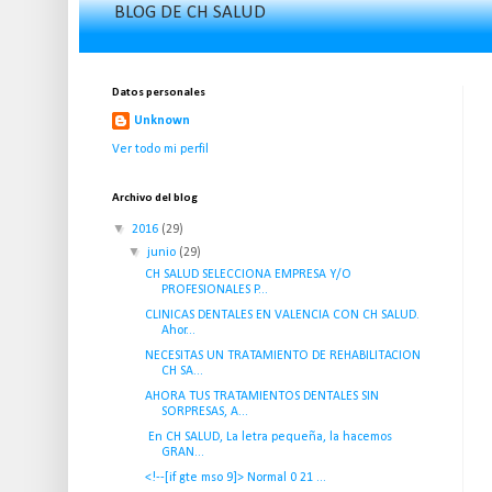
BLOG DE CH SALUD
Datos personales
Unknown
Ver todo mi perfil
Archivo del blog
▼
2016
(29)
▼
junio
(29)
CH SALUD SELECCIONA EMPRESA Y/O
PROFESIONALES P...
CLINICAS DENTALES EN VALENCIA CON CH SALUD.
Ahor...
NECESITAS UN TRATAMIENTO DE REHABILITACION
CH SA...
AHORA TUS TRATAMIENTOS DENTALES SIN
SORPRESAS, A...
En CH SALUD, La letra pequeña, la hacemos
GRAN...
<!--[if gte mso 9]> Normal 0 21 ...