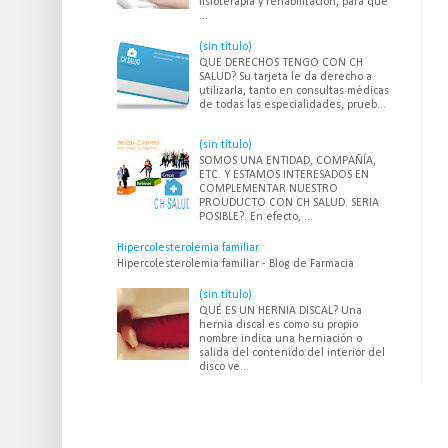
fisioterapia y rehabilitación, para que
...
(sin título)
QUE DERECHOS TENGO CON CH
SALUD? Su tarjeta le da derecho a
utilizarla, tanto en consultas médicas
de todas las especialidades, prueb...
(sin título)
SOMOS UNA ENTIDAD, COMPAÑÍA,
ETC. Y ESTAMOS INTERESADOS EN
COMPLEMENTAR NUESTRO
PROUDUCTO CON CH SALUD. SERIA
POSIBLE?. En efecto, ...
Hipercolesterolemia familiar
Hipercolesterolemia familiar - Blog de Farmacia
(sin título)
QUÉ ES UN HERNIA DISCAL? Una
hernia discal es como su propio
nombre indica una herniación o
salida del contenido del interior del
disco ve...