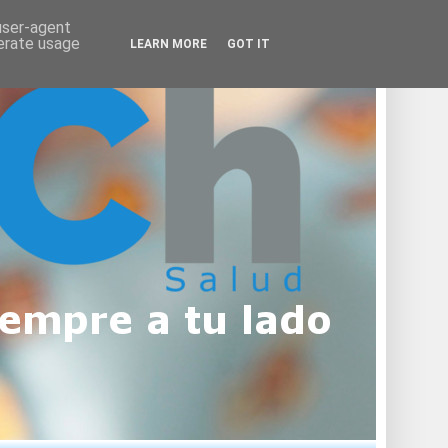
 user-agent
nerate usage
LEARN MORE
GOT IT