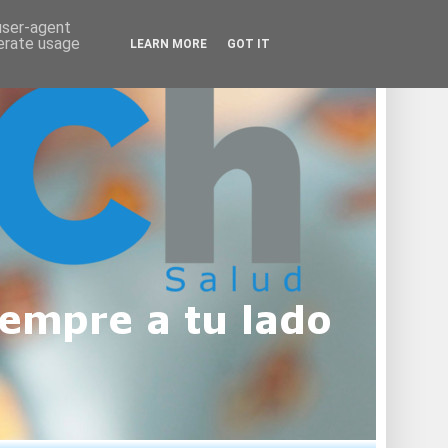
 user-agent
nerate usage
LEARN MORE
GOT IT