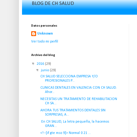
BLOG DE CH SALUD
Datos personales
Unknown
Ver todo mi perfil
Archivo del blog
▼
2016
(29)
▼
junio
(29)
CH SALUD SELECCIONA EMPRESA Y/O
PROFESIONALES P...
CLINICAS DENTALES EN VALENCIA CON CH SALUD.
Ahor...
NECESITAS UN TRATAMIENTO DE REHABILITACION
CH SA...
AHORA TUS TRATAMIENTOS DENTALES SIN
SORPRESAS, A...
En CH SALUD, La letra pequeña, la hacemos
GRAN...
<!--[if gte mso 9]> Normal 0 21 ...