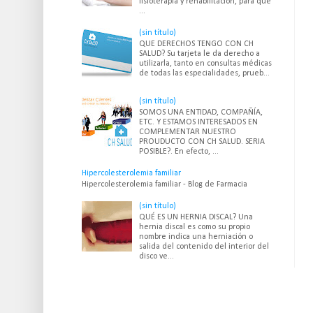
fisioterapia y rehabilitación, para que
...
(sin título)
QUE DERECHOS TENGO CON CH
SALUD? Su tarjeta le da derecho a
utilizarla, tanto en consultas médicas
de todas las especialidades, prueb...
(sin título)
SOMOS UNA ENTIDAD, COMPAÑÍA,
ETC. Y ESTAMOS INTERESADOS EN
COMPLEMENTAR NUESTRO
PROUDUCTO CON CH SALUD. SERIA
POSIBLE?. En efecto, ...
Hipercolesterolemia familiar
Hipercolesterolemia familiar - Blog de Farmacia
(sin título)
QUÉ ES UN HERNIA DISCAL? Una
hernia discal es como su propio
nombre indica una herniación o
salida del contenido del interior del
disco ve...