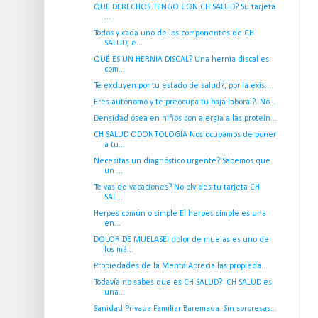
QUE DERECHOS TENGO CON CH SALUD? Su tarjeta
...
Todos y cada uno de los componentes de CH
SALUD, e...
QUÉ ES UN HERNIA DISCAL? Una hernia discal es
com...
Te excluyen por tu estado de salud?, por la exis...
Eres autónomo y te preocupa tu baja laboral?. No...
Densidad ósea en niños con alergia a las proteín...
CH SALUD ODONTOLOGÍA Nos ocupamos de poner
a tu...
Necesitas un diagnóstico urgente? Sabemos que
un ...
Te vas de vacaciones? No olvides tu tarjeta CH
SAL...
Herpes común o simple El herpes simple es una
en...
DOLOR DE MUELASEl dolor de muelas es uno de
los má...
Propiedades de la Menta Aprecia las propieda...
Todavía no sabes que es CH SALUD? CH SALUD es
una...
Sanidad Privada Familiar Baremada. Sin sorpresas...